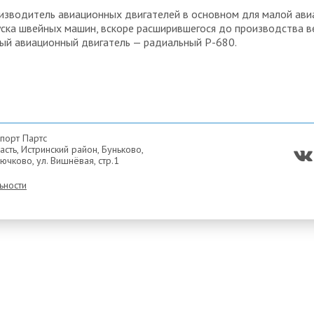
изводитель авиационных двигателей в основном для малой ави
ыпуска швейных машин, вскоре расширившегося до производства
вый авиационный двигатель — радиальный Р-680.
порт Партс
сть, Истринский район, Буньково,
ючково, ул. Вишнёвая, стр.1
ьности