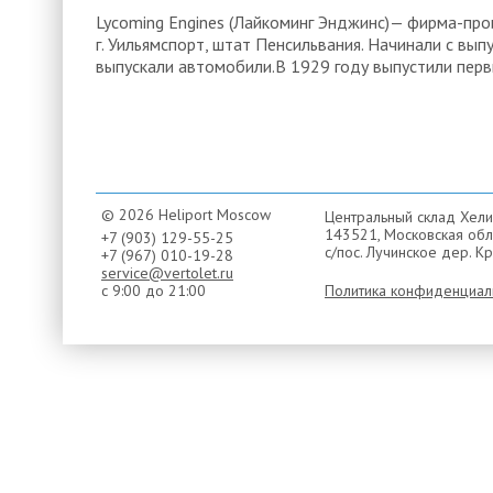
Lycoming Engines (Лайкоминг Энджинс)— фирма-про
г. Уильямспорт, штат Пенсильвания. Начинали с в
выпускали автомобили.В 1929 году выпустили пер
© 2026 Heliport Moscow
Центральный склад Хели
143521, Московская обла
+7 (903) 129-55-25
с/пос. Лучинское дер. Кр
+7 (967) 010-19-28
service@vertolet.ru
с 9:00 до 21:00
Политика конфиденциал